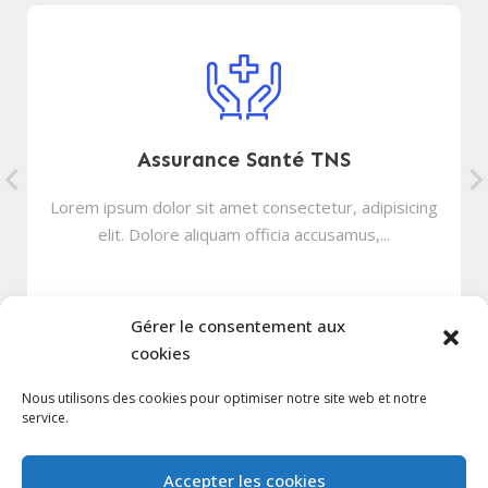
Assurance Santé TNS
Lorem ipsum dolor sit amet consectetur, adipisicing
elit. Dolore aliquam officia accusamus,...
Gérer le consentement aux
cookies
Nous utilisons des cookies pour optimiser notre site web et notre
service.
Votre devis en quelques clics
Accepter les cookies
I am text block. Click edit button to change this text.