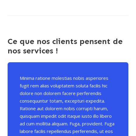
Ce que nos clients pensent de
nos services !
Minima ratione molestias nobis asperiores
fugit rem alias voluptatem soluta facilis hic
dolore non dolorem facere perferendis
consequuntur totam, excepturi expedita.
Ratione aut dolorem nobis corrupti harum,
quisquam impedit odit itaque iusto illo libero
ad cum mollitia aliquam. Fuga, provident. Fuga
labore facilis repellendus perferendis, ut eos