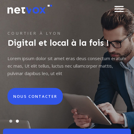
Skip
menu
to
content
Accueil
COURTIER EN ASSURANCE
COURTIER À LYON
Vous cherchez une assurance
Digital et local à la fois !
Nos offres
personnalisée ?
Lorem ipsum dolor sit amet eras deus consectum eratum
Qui sommes nous ?
ec mas, Ut elit tellus, luctus nec ullamcorper mattis,
pulvinar dapibus leo, ut elit
Actualités
DEMANDER UN DEVIS
Contact
NOUS CONTACTER
DEMANDER UN DEVIS