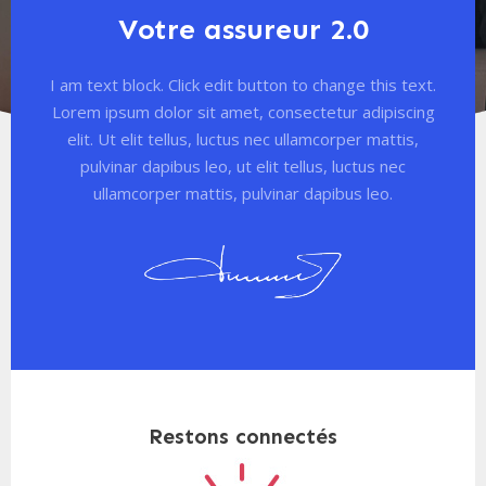
Votre assureur 2.0
I am text block. Click edit button to change this text.
Lorem ipsum dolor sit amet, consectetur adipiscing
elit. Ut elit tellus, luctus nec ullamcorper mattis,
pulvinar dapibus leo, ut elit tellus, luctus nec
ullamcorper mattis, pulvinar dapibus leo.
Restons connectés