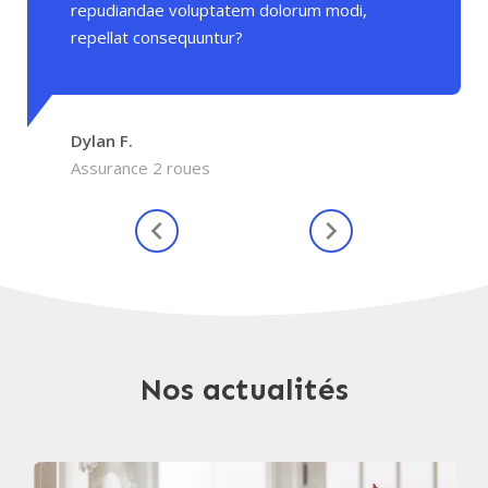
repudiandae voluptatem dolorum modi,
repellat consequuntur?
Dylan F.
Assurance 2 roues
Nos actualités