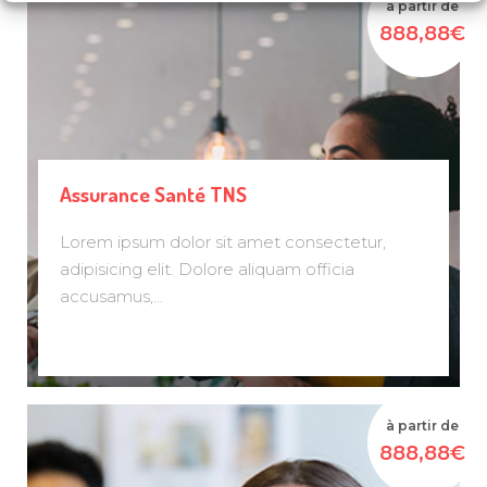
à partir de
888,88€
Assurance Santé TNS
Lorem ipsum dolor sit amet consectetur,
adipisicing elit. Dolore aliquam officia
accusamus,...
à partir de
888,88€