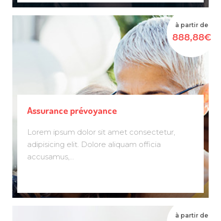
à partir de
888,88€
Assurance prévoyance
Lorem ipsum dolor sit amet consectetur,
adipisicing elit. Dolore aliquam officia
accusamus,...
à partir de