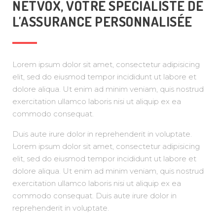
NETVOX, VOTRE SPÉCIALISTE DE
L'ASSURANCE PERSONNALISÉE
Lorem ipsum dolor sit amet, consectetur adipisicing
elit, sed do eiusmod tempor incididunt ut labore et
dolore aliqua. Ut enim ad minim veniam, quis nostrud
exercitation ullamco laboris nisi ut aliquip ex ea
commodo consequat.
Duis aute irure dolor in reprehenderit in voluptate.
Lorem ipsum dolor sit amet, consectetur adipisicing
elit, sed do eiusmod tempor incididunt ut labore et
dolore aliqua. Ut enim ad minim veniam, quis nostrud
exercitation ullamco laboris nisi ut aliquip ex ea
commodo consequat. Duis aute irure dolor in
reprehenderit in voluptate.