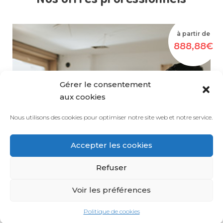
à partir de
888,88€
Gérer le consentement
aux cookies
Nous utilisons des cookies pour optimiser notre site web et notre service.
Assurance décennale
Lorem ipsum dolor sit amet consectetur,
Accepter les cookies
adipisicing elit. Dolore aliquam officia
accusamus,...
Refuser
Voir les préférences
Politique de cookies