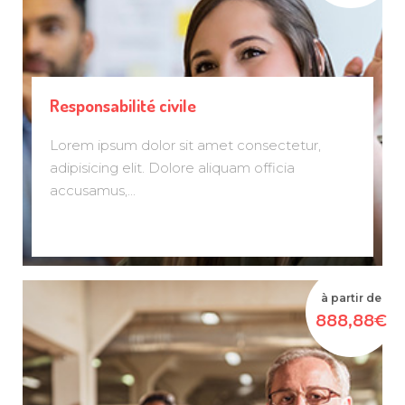
Responsabilité civile
Lorem ipsum dolor sit amet consectetur,
adipisicing elit. Dolore aliquam officia
accusamus,...
à partir de
888,88€