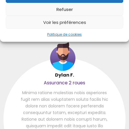
Refuser
Qu'en pensent-ils ?
Voir les préférences
Témoignages de nos clients
Politique de cookies
Dylan F.
Assurance 2 roues
Minima ratione molestias nobis asperiores
fugit rem alias voluptatem soluta facilis hic
dolore non dolorem facere perferendis
consequuntur totam, excepturi expedita.
Ratione aut dolorem nobis corrupti harum,
quisquam impedit odit itaque iusto illo