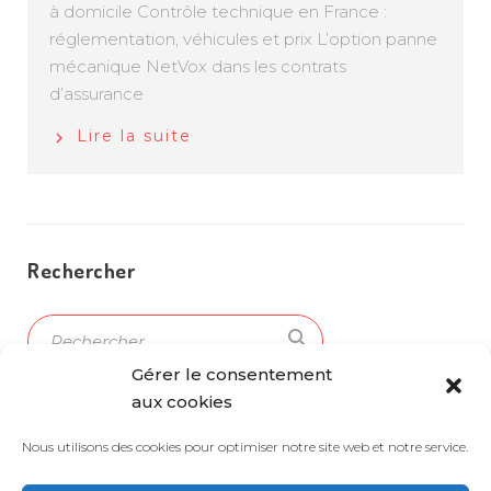
à domicile Contrôle technique en France :
réglementation, véhicules et prix L’option panne
mécanique NetVox dans les contrats
d’assurance
Lire la suite
Rechercher
search
Ok
Gérer le consentement
aux cookies
Articles récents
Nous utilisons des cookies pour optimiser notre site web et notre service.
Récupérer ses points de permis : le guide