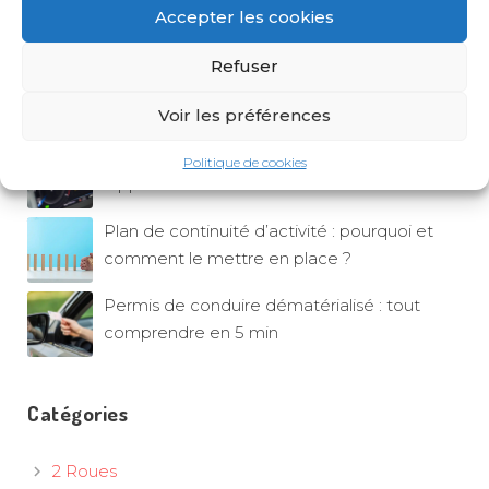
Accepter les cookies
complet
Comment trouver une assurance
Refuser
professionnelle pas chère sans
Voir les préférences
compromettre la couverture ?
Voyant orange voiture : alerte ou simple
Politique de cookies
rappel ?
Plan de continuité d’activité : pourquoi et
comment le mettre en place ?
Permis de conduire dématérialisé : tout
comprendre en 5 min
Catégories
2 Roues