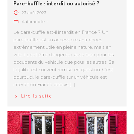
Pare-buffle : interdit ou autorisé ?
23 août 2023
Automobile
Le pare-buffle est-il interdit en France ? Un
pare-buffle est un accessoire anti-chocs
extrêmement utile en pleine nature, mais en
ville, il peut être dangereux aussi bien pour les
occupants du véhicule que pour les autres. Sa
légalité est souvent remise en question. C'est
pourquoi, le pare-buffle sur un véhicule est
interdit en France depuis [...]
Lire la suite