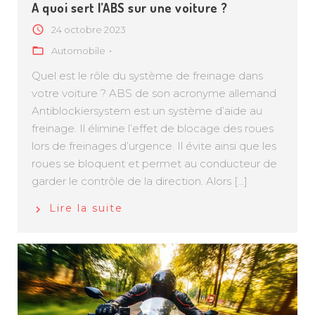
A quoi sert l’ABS sur une voiture ?
24 octobre 2023
Automobile
Quel est le rôle du système de freinage dans
votre voiture ? ABS de son acronyme allemand
Antiblockiersystem est un système d’aide au
freinage. Il élimine l’effet de blocage des roues
lors de freinages d’urgence. Il évite ainsi que les
roues se bloquent et permet au conducteur de
garder le contrôle de la direction. Alors […]
Lire la suite