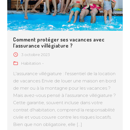
Comment protéger ses vacances avec
l’assurance villégiature ?
3 octobre 2023
Habitation
L'assurance villégiature : l'essentiel de la location
de vacances Envie de louer une maison en bord
de mer ou à la montagne pour les vacances ?
Mais avez-vous pensé à l’assurance villégiature ?
Cette garantie, souvent incluse dans votre
contrat d’habitation, comprend la responsabilité
civile et vous couvre contre les risques locatifs.
Bien que non obligatoire, elle [...]