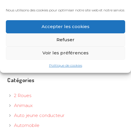
compromettre la couverture ?
Nous utilisons des cookies pour optimiser notre site web et notre service.
Voyant orange voiture : alerte ou simple
rappel ?
Accepter les cookies
Plan de continuité d’activité : pourquoi et
comment le mettre en place ?
Refuser
Permis de conduire dématérialisé : tout
Voir les préférences
comprendre en 5 min
Politique de cookies
Catégories
2 Roues
Animaux
Auto jeune conducteur
Automobile