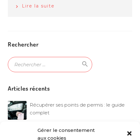
Lire la suite
Rechercher
search
Ok
Articles récents
Récupérer ses points de permis : le guide
complet
Comment trouver une assurance
Gérer le consentement
professionnelle pas chère sans
aux cookies