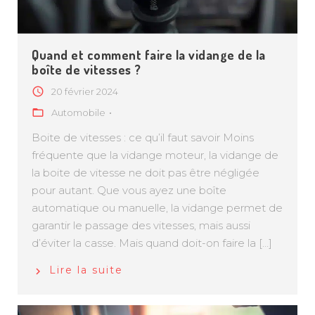
Quand et comment faire la vidange de la
boîte de vitesses ?
20 février 2024
Automobile
Boite de vitesses : ce qu’il faut savoir Moins
fréquente que la vidange moteur, la vidange de
la boite de vitesse ne doit pas être négligée
pour autant. Que vous ayez une boîte
automatique ou manuelle, la vidange permet de
garantir le passage des vitesses, mais aussi
d’éviter la casse. Mais quand doit-on faire la […]
Lire la suite