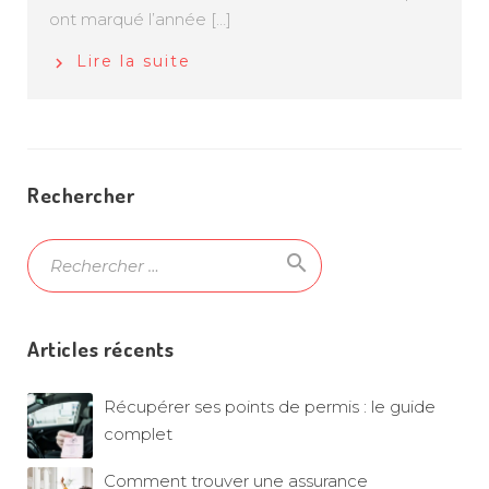
ont marqué l’année […]
Lire la suite
Rechercher
search
Ok
Articles récents
Récupérer ses points de permis : le guide
complet
Comment trouver une assurance