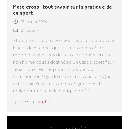
Moto cross : tout savoir sur la pratique de
ce sport !
13 février 2024
2 Roues
Moto cross : tout savoir Vous avez envie de vous
lancer dans la pratique du moto-cross ? Les
motocross sont des deux-roues généralement
non homologués destinés à un usage sportif sur
terrain ou chemins privés. Alors, par où
commencer ? Quelle moto-cross choisir ? Quel
est le prix d’une moto-cross ? Quelle est la
réglementation de la pratique de […]
Lire la suite