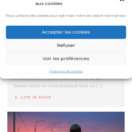
aux cookies
faire ?
6 février 2024
Nous utilisons des cookies pour optimiser notre site web et notre service.
Santé
Accepter les cookies
Comment changer de médecin traitant :
procédure Les raisons pour changer de médecin
Refuser
traitant sont multiples, déménagement, votre
médecin part à la retraite, désaccord… Dans
Voir les préférences
tous les cas, sachez que vous n’avez pas à vous
justifier si vous souhaitez changer de généraliste.
Politique de cookies
D’autant que la procédure est très simple.
Suivez-nous, on vous explique tout ce […]
Lire la suite