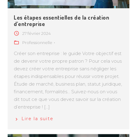
Les étapes essentielles de la création
d’entreprise
27 février 2024
Professionnelle
Créer son entreprise : le guide Votre objectif est
de devenir votre propre patron ? Pour cela vous
devez créer votre entreprise sans négliger les
étapes indispensables pour réussir votre projet.
Étude de marché, business plan, statut juridique,
financement, formalités… Suivez-nous on vous
dit tout ce que vous devez savoir sur la création
d’entreprise ! […]
Lire la suite