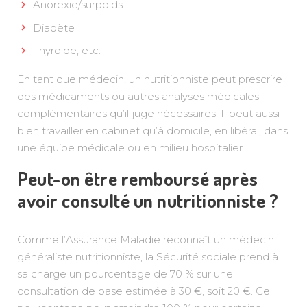
Anorexie/surpoids
Diabète
Thyroïde, etc.
En tant que médecin, un nutritionniste peut prescrire
des médicaments ou autres analyses médicales
complémentaires qu’il juge nécessaires. Il peut aussi
bien travailler en cabinet qu’à domicile, en libéral, dans
une équipe médicale ou en milieu hospitalier.
Peut-on être remboursé après
avoir consulté un nutritionniste ?
Comme l’Assurance Maladie reconnaît un médecin
généraliste nutritionniste, la Sécurité sociale prend à
sa charge un pourcentage de 70 % sur une
consultation de base estimée à 30 €, soit 20 €. Ce