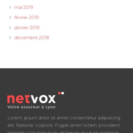
mai 2019
février 2019
janvier 2019
décembre 2018
Lorem, ipsum dolor sit amet consectetur adipisicing
elit. Ratione, corporis. Fugiat amet totam, provident
maiores cum itaque sit vel harum qui eum similique